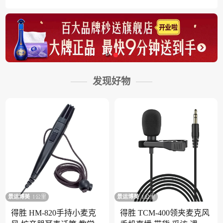
发现好物
景运博美
1公里
景运博美
1公里
得胜 HM-820手持小麦克
得胜 TCM-400领夹麦克风