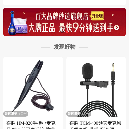
发现好物
景运博美
1公里
景运博美
1公里
得胜 HM-820手持小麦克
得胜 TCM-400领夹麦克风