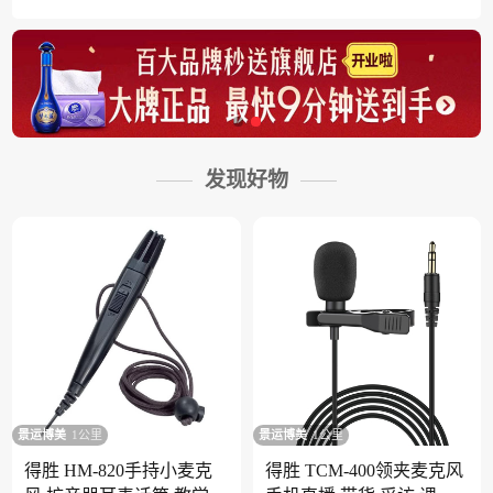
发现好物
景运博美
1公里
景运博美
1公里
得胜 HM-820手持小麦克
得胜 TCM-400领夹麦克风