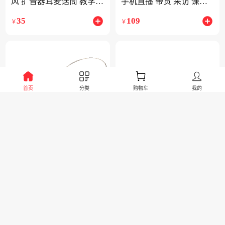
风 扩音器耳麦话筒 教学教
手机直播 带货 采访 课件
师通用头戴式麦克风 德胜
录制 短视频拍摄收音话筒
35
109
￥
￥
小蜜蜂通用
黑色
首页
分类
购物车
我的
景运博美
1公里
景运博美
1公里
得胜 HM-790可拆卸有线
得胜 HM-100W 小蜜蜂无
麦克风 可头戴领夹手持 3
线2.4G头戴麦克风 老师教
合1多功能隐形头戴麦 小
学导游导购会议随身演出
54
153
￥
￥
蜜蜂有线耳麦扩音器专用
地摊叫卖耳麦 白色
查看更多