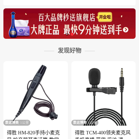
发现好物
景运博美
1公里
景运博美
1公里
得胜 HM-820手持小麦克
得胜 TCM-400领夹麦克风