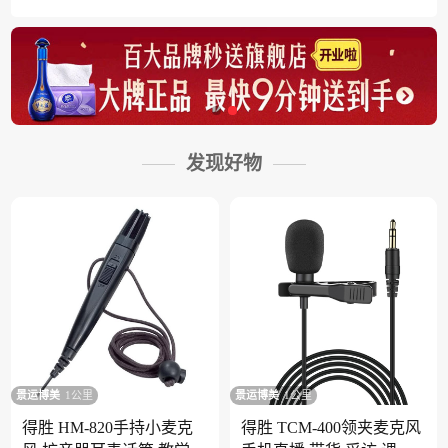
发现好物
景运博美
1公里
景运博美
1公里
得胜 HM-820手持小麦克
得胜 TCM-400领夹麦克风