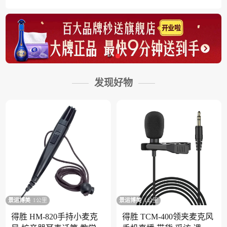
发现好物
景运博美
1公里
景运博美
1公里
得胜 HM-820手持小麦克
得胜 TCM-400领夹麦克风