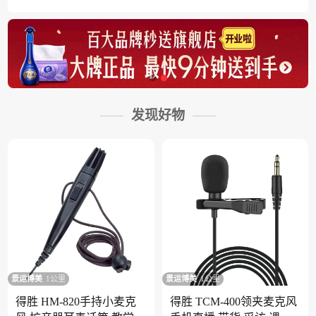
发现好物
景运博美
1公里
景运博美
1公里
得胜 HM-820手持小麦克
得胜 TCM-400领夹麦克风