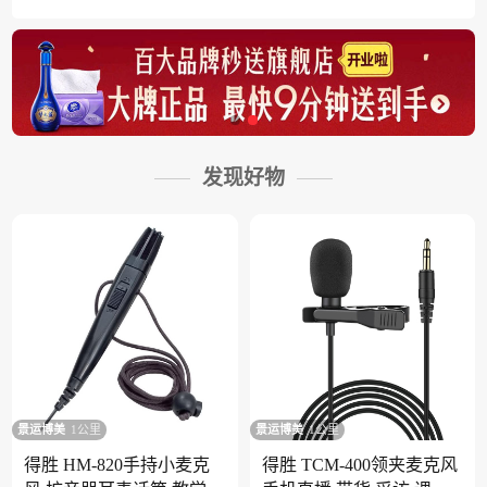
发现好物
景运博美
1公里
景运博美
1公里
得胜 HM-820手持小麦克
得胜 TCM-400领夹麦克风