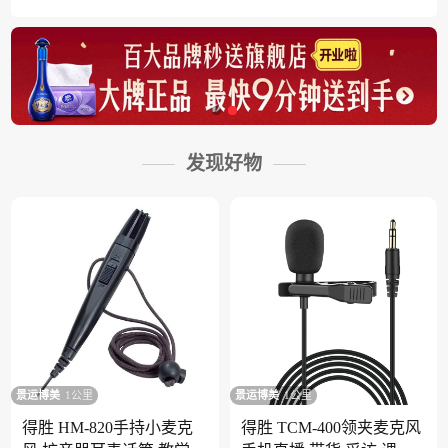
发现好物
景运博美
1公里
景运博美
1公里
得胜 HM-820手持小麦克
得胜 TCM-400领夹麦克风