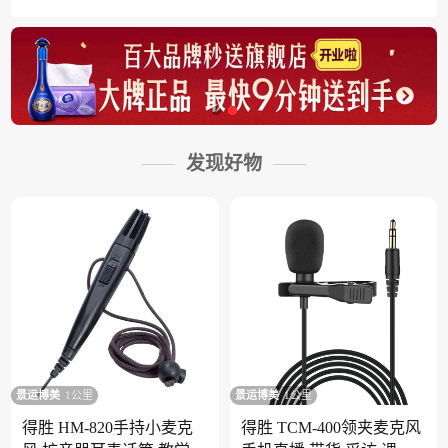
发现好物
景运博美
1公里
景运博美
1公里
得胜 HM-820手持小麦克
得胜 TCM-400领夹麦克风