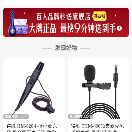
发现好物
景运博美
1公里
景运博美
1公里
得胜 HM-820手持小麦克
得胜 TCM-400领夹麦克风