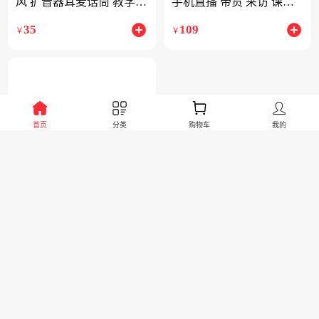
风 扩音器耳麦话筒 教学教
手机直播 带货 采访 课件
师通用头戴式麦克风 德胜
录制 短视频拍摄收音话筒
35
109
￥
￥
小蜜蜂通用
黑色
首页
分类
购物车
我的
景运博美
1公里
得胜 HM-790可拆卸有线
麦克风 可头戴领夹手持 3
合1多功能隐形头戴麦 小
54
￥
蜜蜂有线耳麦扩音器专用
查看更多