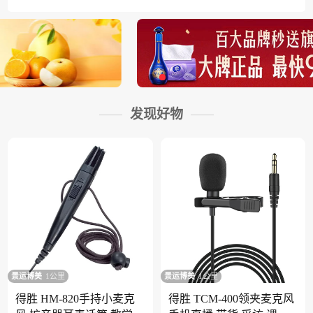
发现好物
景运博美
1公里
景运博美
1公里
得胜 HM-820手持小麦克
得胜 TCM-400领夹麦克风