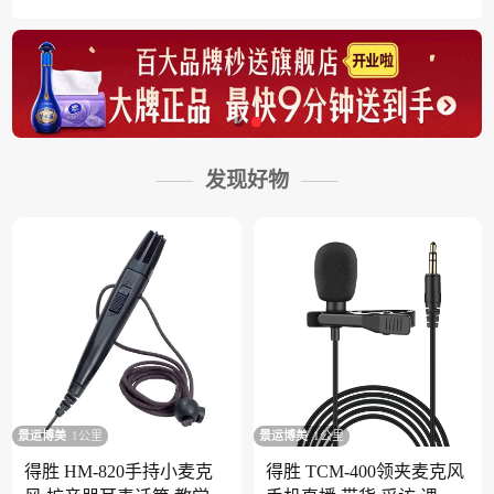
发现好物
景运博美
1公里
景运博美
1公里
得胜 HM-820手持小麦克
得胜 TCM-400领夹麦克风